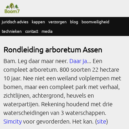
juridisch advies
kappen
verzorgen
blog
boomveiligheid
technieken
contact
media
Rondleiding arboretum Assen
Bam. Leg daar maar neer.
Daar ja
... Een
compleet arboretum. 800 soorten 22 hectare
10 jaar. Nee niet een weiland volplempen met
bomen, maar een compleet park met verhaal,
zichtlijnen, achtergrond, heuvels en
waterpartijen. Rekening houdend met drie
waterscheidingen van 3 waterschappen.
Simcity
voor gevorderden. Het kan. (
site
)